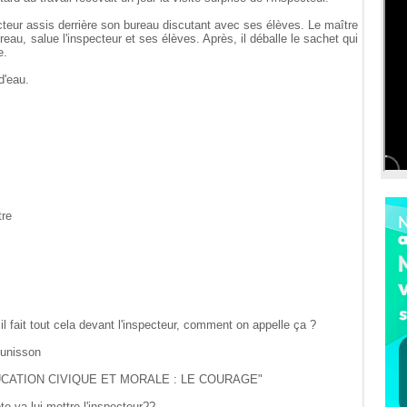
pecteur assis derrière son bureau discutant avec ses élèves. Le maître
eau, salue l'inspecteur et ses élèves. Après, il déballe le sachet qui
e.
d'eau.
tre
 il fait tout cela devant l'inspecteur, comment on appelle ça ?
'unisson
z "EDUCATION CIVIQUE ET MORALE : LE COURAGE"
te va lui mettre l'inspecteur??