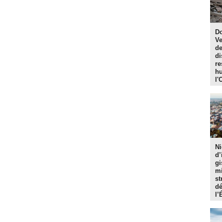
Do
Ve
de
di
re
hu
l'
Ni
d’
gi
mi
st
dé
l’