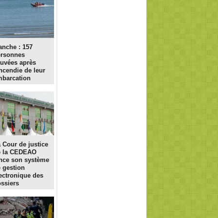
nche : 157
ersonnes
uvées après
incendie de leur
barcation
 Cour de justice
e la CEDEAO
nce son système
 gestion
ectronique des
ssiers