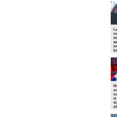
La
re
d
ap
av
ba
Ni
so
su
et
do
dé