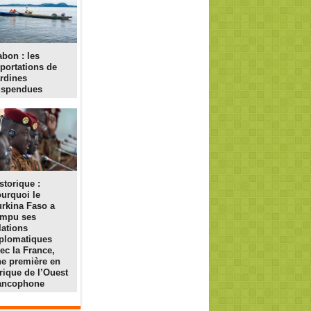
bon : les
portations de
rdines
uspendues
storique :
urquoi le
rkina Faso a
ompu ses
lations
plomatiques
ec la France,
e première en
rique de l’Ouest
rancophone