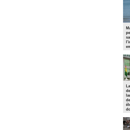
Ma
p
sa
l'
em
La
d
la
de
él
do