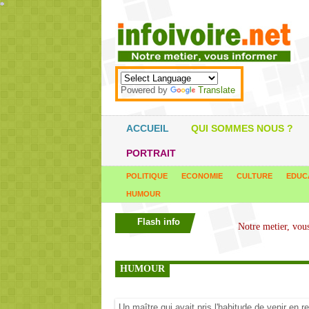
*
*
*
*
*
*
*
*
*
*
*
*
*
*
*
*
*
*
*
*
*
*
*
*
*
*
*
*
*
*
*
*
*
*
*
*
Powered by
Translate
ACCUEIL
QUI SOMMES NOUS ?
PORTRAIT
POLITIQUE
ECONOMIE
CULTURE
EDUC
HUMOUR
Flash info
HUMOUR
Un maître qui avait pris l'habitude de venir en ret