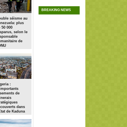
BREAKING NEWS
uble séisme au
nezuela: plus
 50 000
sparus, selon le
sponsable
manitaire de
ONU
geria :
importants
sements de
nerais
ratégiques
couverts dans
État de Kaduna