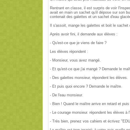
Rentrant en classe, il est surpris de voir l'Ins
avait en main un sachet qu'il dépose sur son bur
contenait des galettes et un sachet d'eau glacé
Il s'assoit, mange les galettes et boit le sachet 
Après avoir fini, il demande aux élèves :
- Qu'est-ce que je viens de faire ?
Les élèves répondent :
- Monsieur, vous avez mangé.
- Et qu'est-ce que j'ai mangé ? Demande le maî
- Des galettes monsieur, répondent les élèves.
- Et puis quoi encore ? Demande le maître.
- De l'eau monsieur.
- Bien ! Quand le maître arrive en retard et puis
- Le courage monsieur. répondent les élèves à l
- Très bien, prenez vos cahiers et écrive
Le maître est trop inspiré; à votre avis quelle no