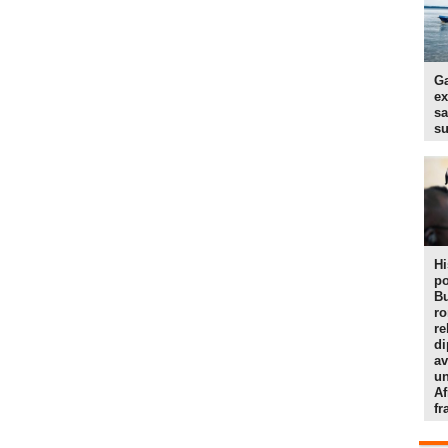
Ga
ex
sa
s
Hi
po
Bu
r
re
di
av
un
Af
f