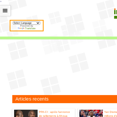
*
*
*
*
*
*
*
*
*
*
*
*
*
*
*
*
*
*
*
*
*
*
*
*
*
*
*
*
*
*
*
*
*
*
*
*
☰
Powered by
Translate
Articles recents
PPA-CI : après l'annonce
Yan Diom
de ralliements à Ahoua
millions d