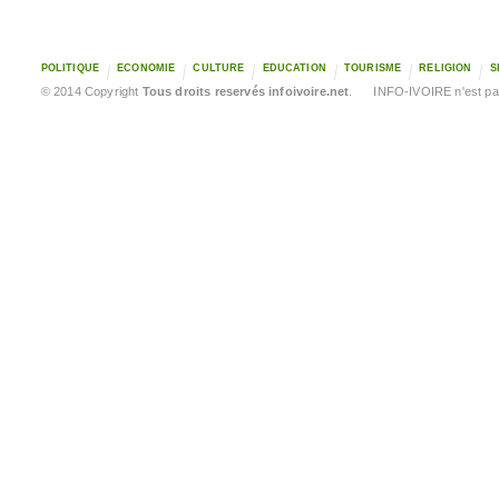
POLITIQUE
ECONOMIE
CULTURE
EDUCATION
TOURISME
RELIGION
S
© 2014 Copyright
Tous droits reservés infoivoire.net
. INFO-IVOIRE n'est pas 