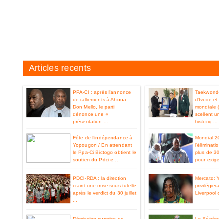
Articles recents
PPA-CI : après l'annonce
Taekwondo
de ralliements à Ahoua
d’Ivoire e
Don Mello, le parti
mondiale 
dénonce une «
scellent u
présentation ...
historiq ...
Fête de l’indépendance à
Mondial 2
Yopougon / En attendant
l'éliminat
le Ppa-Ci Bictogo obtient le
plus de 3
soutien du Pdci e ...
pour exiger
PDCI-RDA : la direction
Mercato: 
craint une mise sous tutelle
privilégier
après le verdict du 30 juillet
Liverpool 
...
Démission surprise de
Le Sénéga