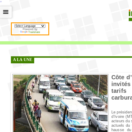
*
*
*
*
*
*
*
*
*
*
*
*
*
*
*
*
*
*
*
*
*
*
*
*
*
*
*
*
*
*
*
*
*
*
*
*
☰
Powered by
Translate
A LA UNE
Côte d’
invité
tarif
carbur
Le présiden
d’Ivoire (
acteurs du s
actuels du 
hausse du 