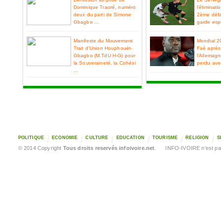
Dominique Traoré, numéro
l’éliminat
deux du parti de Simone
2ème défa
Gbagbo ...
garde espo
Manifeste du Mouvement
Mondial 2
Trait d'Union Houphouët-
Faé après 
Gbagbo (M.TdU H-G) pour
l’Allemag
la Souveraineté, la Cohési
perdu ave
...
POLITIQUE
ECONOMIE
CULTURE
EDUCATION
TOURISME
RELIGION
S
© 2014 Copyright
Tous droits reservés infoivoire.net
. INFO-IVOIRE n'est pas 