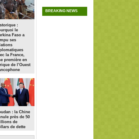
BREAKING NEWS
storique :
urquoi le
rkina Faso a
ompu ses
lations
plomatiques
ec la France,
e première en
rique de l’Ouest
rancophone
udan : la Chine
nule près de 50
llions de
llars de dette