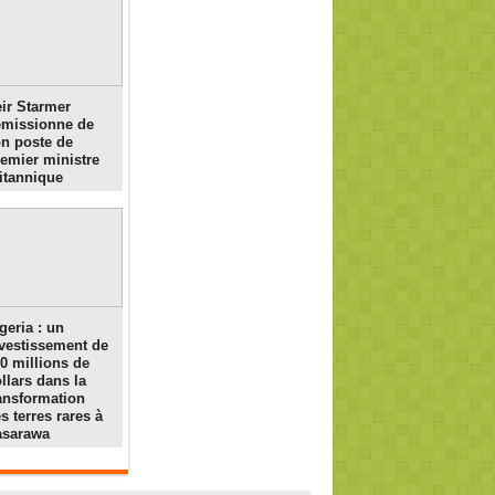
ir Starmer
émissionne de
n poste de
emier ministre
itannique
geria : un
vestissement de
0 millions de
llars dans la
ansformation
s terres rares à
asarawa