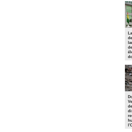
La
d
la
de
él
do
Do
Ve
de
di
re
hu
l'