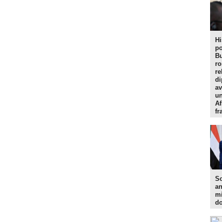
Hi
po
Bu
r
re
di
av
un
Af
f
So
an
mi
do