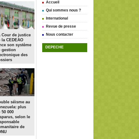
Accueil
Qui sommes nous ?
International
Revue de presse
Nous contacter
 Cour de justice
e la CEDEAO
nce son système
DEPECHE
 gestion
ectronique des
ssiers
uble séisme au
nezuela: plus
 50 000
sparus, selon le
sponsable
manitaire de
ONU