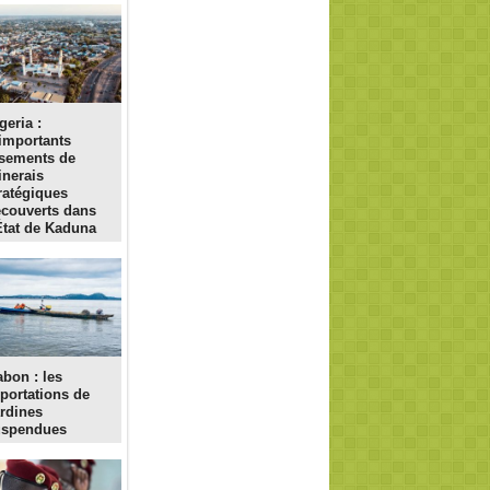
geria :
importants
sements de
nerais
ratégiques
couverts dans
État de Kaduna
bon : les
portations de
rdines
uspendues