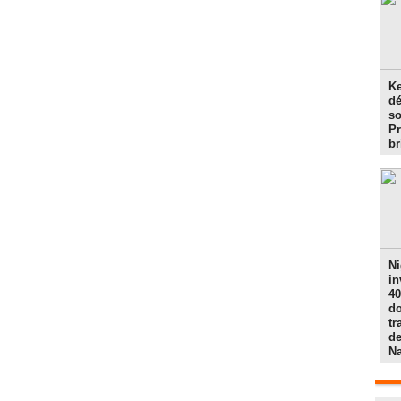
Ke
d
so
Pr
br
Ni
in
40
do
tr
de
N