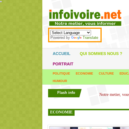
*
*
*
*
*
*
*
*
*
*
*
*
*
*
*
*
*
*
*
*
*
*
*
*
*
*
*
*
*
*
*
*
*
*
*
*
Powered by
Translate
ACCUEIL
QUI SOMMES NOUS ?
PORTRAIT
POLITIQUE
ECONOMIE
CULTURE
EDUC
HUMOUR
Flash info
ECONOMIE