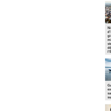
Ni
d’
gi
mi
st
dé
l’
Ga
ex
sa
s