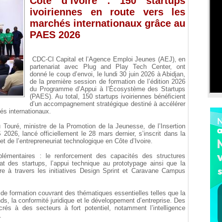
Côte d’Ivoire : 150 startups
ivoiriennes en route vers les
marchés internationaux grâce au
PAES 2026
CDC-CI Capital et l’Agence Emploi Jeunes (AEJ), en
partenariat avec Plug and Play Tech Center, ont
donné le coup d’envoi, le lundi 30 juin 2026 à Abidjan,
de la première session de formation de l’édition 2026
du Programme d’Appui à l’Écosystème des Startups
(PAES). Au total, 150 startups ivoiriennes bénéficient
d’un accompagnement stratégique destiné à accélérer
és internationaux.
ouré, ministre de la Promotion de la Jeunesse, de l’Insertion
2026, lancé officiellement le 28 mars dernier, s’inscrit dans la
et de l’entrepreneuriat technologique en Côte d’Ivoire.
émentaires : le renforcement des capacités des structures
 des startups, l’appui technique au prototypage ainsi que la
aire à travers les initiatives Design Sprint et Caravane Campus
de formation couvrant des thématiques essentielles telles que la
nds, la conformité juridique et le développement d’entreprise. Des
és à des secteurs à fort potentiel, notamment l’intelligence
.