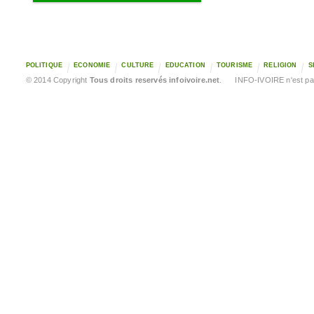
POLITIQUE
ECONOMIE
CULTURE
EDUCATION
TOURISME
RELIGION
S
© 2014 Copyright
Tous droits reservés infoivoire.net
. INFO-IVOIRE n'est pas 