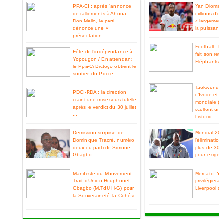
PPA-CI : après l'annonce
Yan Diom
de ralliements à Ahoua
millions d
Don Mello, le parti
« largemen
dénonce une «
la puissan
présentation ...
Football 
Fête de l’indépendance à
fait son re
Yopougon / En attendant
Éléphants 
le Ppa-Ci Bictogo obtient le
soutien du Pdci e ...
Taekwondo
PDCI-RDA : la direction
d’Ivoire e
craint une mise sous tutelle
mondiale 
après le verdict du 30 juillet
scellent u
...
historiq ...
Démission surprise de
Mondial 2
Dominique Traoré, numéro
l'éliminat
deux du parti de Simone
plus de 3
Gbagbo ...
pour exiger
Manifeste du Mouvement
Mercato: 
Trait d'Union Houphouët-
privilégier
Gbagbo (M.TdU H-G) pour
Liverpool 
la Souveraineté, la Cohési
...