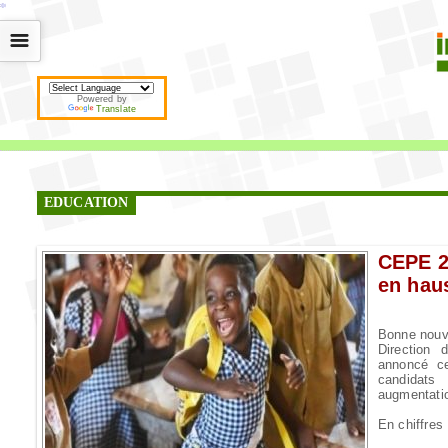
*
*
*
*
*
*
*
*
*
*
*
*
*
*
*
*
*
*
*
*
*
*
*
*
*
*
*
*
*
*
*
*
*
*
*
*
☰
Powered by
Translate
EDUCATION
CEPE 2
en hau
Bonne nouve
Direction
annoncé c
candidat
augmentatio
En chiffres 