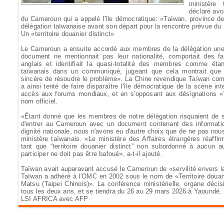
ministère 
déclaré avo
du Cameroun qui a appelé l'île démocratique: «Taïwan, province d
délégation taïwanaise avant son départ pour la rencontre prévue du
Un «territoire douanier distinct»
Le Cameroun a ensuite accordé aux membres de la délégation un
document ne mentionnait pas leur nationalité, comportait des f
anglais et identifiait la quasi-totalité des membres comme ét
taïwanais dans un communiqué, jugeant que cela montrait que l
sincère de résoudre le problème». La Chine revendique Taïwan comme
a ainsi tenté de faire disparaître l'île démocratique de la scène in
accès aux forums mondiaux, et en s'opposant aux désignations 
nom officiel.
«Étant donné que les membres de notre délégation risquaient de se
d'entrer au Cameroun avec un document contenant des information
dignité nationale, nous n'avons eu d'autre choix que de ne pas nou
ministère taïwanais. «Le ministère des Affaires étrangères réaff
tant que “territoire douanier distinct” non subordonné à aucun 
participer ne doit pas être bafoué», a-t-il ajouté.
Taïwan avait auparavant accusé le Cameroun de «servilité envers 
Taïwan a adhéré à l'OMC en 2002 sous le nom de «Territoire douan
Matsu (Taipei Chinois)». La conférence ministérielle, organe déci
tous les deux ans, et se tiendra du 26 au 29 mars 2026 à Yaoundé.
LSI AFRICA avec AFP