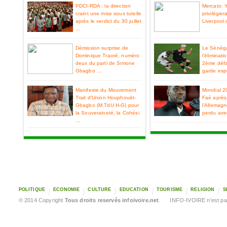
PDCI-RDA : la direction
Mercato: 
craint une mise sous tutelle
privilégier
après le verdict du 30 juillet
Liverpool 
...
Démission surprise de
Le Sénéga
Dominique Traoré, numéro
l’éliminat
deux du parti de Simone
2ème défa
Gbagbo ...
garde espo
Manifeste du Mouvement
Mondial 2
Trait d'Union Houphouët-
Faé après 
Gbagbo (M.TdU H-G) pour
l’Allemag
la Souveraineté, la Cohési
perdu ave
...
POLITIQUE
ECONOMIE
CULTURE
EDUCATION
TOURISME
RELIGION
S
© 2014 Copyright
Tous droits reservés infoivoire.net
. INFO-IVOIRE n'est pas 