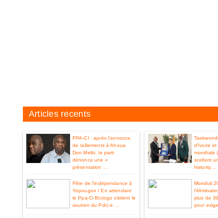
Articles recents
PPA-CI : après l'annonce
Taekwondo
de ralliements à Ahoua
d’Ivoire e
Don Mello, le parti
mondiale 
dénonce une «
scellent u
présentation ...
historiq ...
Fête de l’indépendance à
Mondial 2
Yopougon / En attendant
l'éliminat
le Ppa-Ci Bictogo obtient le
plus de 3
soutien du Pdci e ...
pour exiger