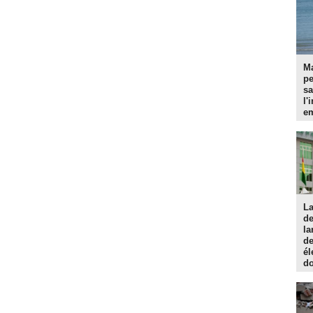
Ma
p
sa
l'
em
La
d
la
de
él
do