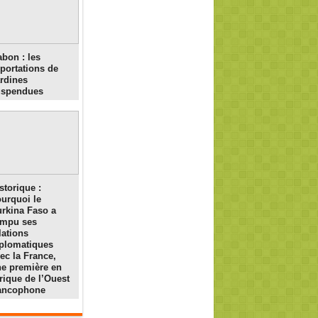
bon : les
portations de
rdines
uspendues
storique :
urquoi le
rkina Faso a
ompu ses
lations
plomatiques
ec la France,
e première en
rique de l’Ouest
rancophone