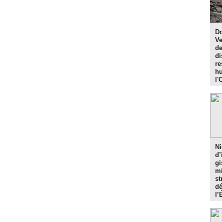
Do
Ve
de
di
re
hu
l'
Ni
d’
gi
mi
st
dé
l’