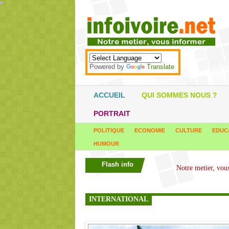
*
*
*
*
*
*
*
*
*
*
*
*
*
*
*
*
*
*
*
*
*
*
*
*
*
*
*
*
*
*
*
*
*
*
*
*
Powered by
Translate
ACCUEIL
QUI SOMMES NOUS ?
PORTRAIT
POLITIQUE
ECONOMIE
CULTURE
EDUC
HUMOUR
Flash info
INTERNATIONAL