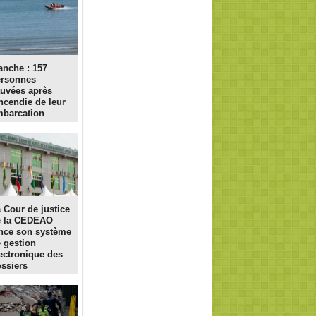
nche : 157
ersonnes
uvées après
incendie de leur
barcation
 Cour de justice
e la CEDEAO
nce son système
 gestion
ectronique des
ssiers