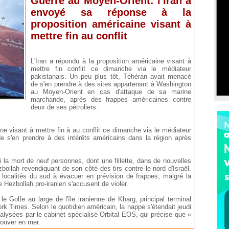
Guerre au Moyen-Orient: l'Iran a
envoyé sa réponse à la
proposition américaine visant à
mettre fin au conflit
L'Iran a répondu à la proposition américaine visant à
mettre fin conflit ce dimanche via le médiateur
pakistanais. Un peu plus tôt, Téhéran avait menacé
de s'en prendre à des sites appartenant à Washington
au Moyen-Orient en cas d'attaque de sa marine
marchande, après des frappes américaines contre
deux de ses pétroliers.
e visant à mettre fin à au conflit ce dimanche via le médiateur
de s'en prendre à des intérêts américains dans la région après
la mort de neuf personnes, dont une fillette, dans de nouvelles
zbollah revendiquant de son côté des tirs contre le nord d'Israël.
f localités du sud à évacuer en prévision de frappes, malgré la
le Hezbollah pro-iranien s'accusent de violer.
 Golfe au large de l'île iranienne de Kharg, principal terminal
ork Times. Selon le quotidien américain, la nappe s'étendait jeudi
alysées par le cabinet spécialisé Orbital EOS, qui précise que «
trouver en mer.