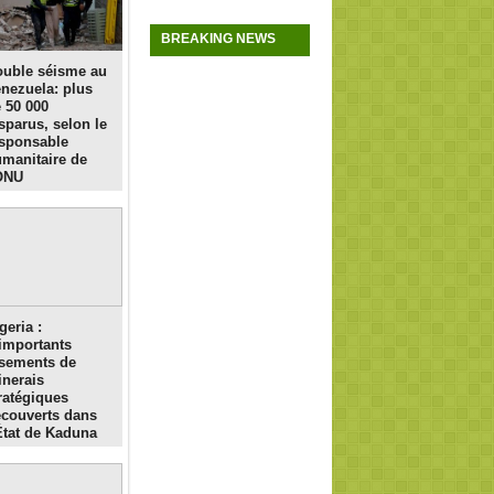
BREAKING NEWS
uble séisme au
nezuela: plus
 50 000
sparus, selon le
sponsable
manitaire de
ONU
geria :
importants
sements de
nerais
ratégiques
couverts dans
État de Kaduna