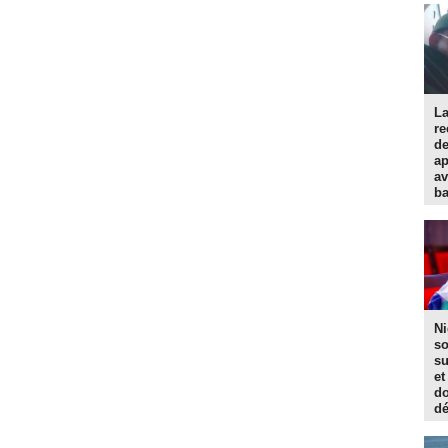
La
re
d
ap
av
ba
Ni
so
su
et
do
dé