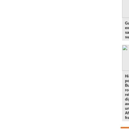
Ga
ex
sa
s
Hi
po
Bu
r
re
di
av
un
Af
f