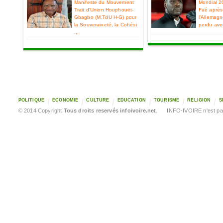
Manifeste du Mouvement
Mondial 2
Trait d'Union Houphouët-
Faé après 
Gbagbo (M.TdU H-G) pour
l’Allemag
la Souveraineté, la Cohési
perdu ave
...
POLITIQUE
ECONOMIE
CULTURE
EDUCATION
TOURISME
RELIGION
S
© 2014 Copyright
Tous droits reservés infoivoire.net
. INFO-IVOIRE n'est pas 