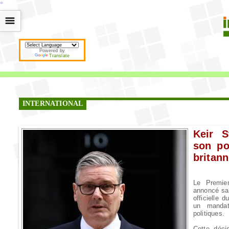
*
*
*
*
*
*
*
*
*
*
*
*
*
*
*
*
*
*
*
*
*
*
*
*
*
*
*
*
*
*
*
*
*
*
*
*
☰
Powered by
Translate
INTERNATIONAL
Keir S
son po
britan
Le Premier
annoncé sa
officielle 
un mandat
politiques.
Cette déci