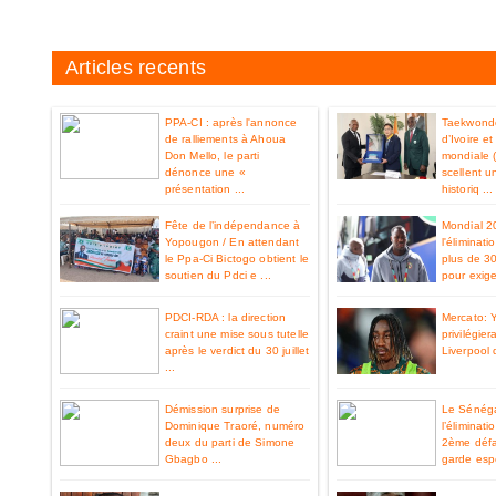
Articles recents
PPA-CI : après l'annonce
Taekwondo
de ralliements à Ahoua
d’Ivoire e
Don Mello, le parti
mondiale 
dénonce une «
scellent u
présentation ...
historiq ...
Fête de l’indépendance à
Mondial 2
Yopougon / En attendant
l'éliminat
le Ppa-Ci Bictogo obtient le
plus de 3
soutien du Pdci e ...
pour exiger
PDCI-RDA : la direction
Mercato: 
craint une mise sous tutelle
privilégier
après le verdict du 30 juillet
Liverpool 
...
Démission surprise de
Le Sénéga
Dominique Traoré, numéro
l’éliminat
deux du parti de Simone
2ème défa
Gbagbo ...
garde espo