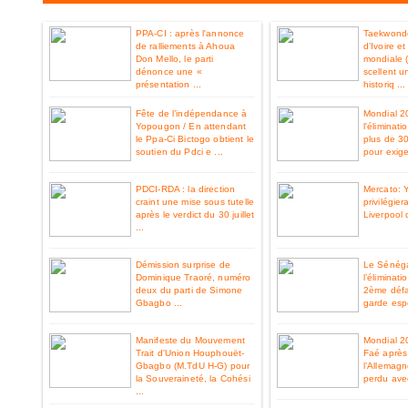
PPA-CI : après l'annonce
Taekwondo
de ralliements à Ahoua
d’Ivoire e
Don Mello, le parti
mondiale 
dénonce une «
scellent u
présentation ...
historiq ...
Fête de l’indépendance à
Mondial 2
Yopougon / En attendant
l'éliminat
le Ppa-Ci Bictogo obtient le
plus de 3
soutien du Pdci e ...
pour exiger
PDCI-RDA : la direction
Mercato: 
craint une mise sous tutelle
privilégier
après le verdict du 30 juillet
Liverpool 
...
Démission surprise de
Le Sénéga
Dominique Traoré, numéro
l’éliminat
deux du parti de Simone
2ème défa
Gbagbo ...
garde espo
Manifeste du Mouvement
Mondial 2
Trait d'Union Houphouët-
Faé après 
Gbagbo (M.TdU H-G) pour
l’Allemag
la Souveraineté, la Cohési
perdu ave
...