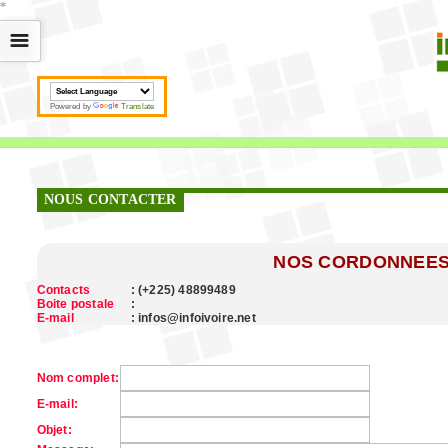
*
*
*
*
*
*
*
*
*
*
*
*
*
*
*
*
*
*
*
*
*
*
*
*
*
*
*
*
*
*
*
*
*
*
*
*
☰
Powered by
Translate
NOUS CONTACTER
NOS CORDONNEE
Contacts
: (+225) 48899489
Boite postale
:
E-mail
: infos@infoivoire.net
Nom complet:
E-mail:
Objet: