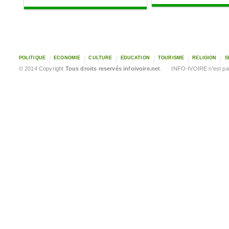
POLITIQUE
ECONOMIE
CULTURE
EDUCATION
TOURISME
RELIGION
S
© 2014 Copyright
Tous droits reservés infoivoire.net
. INFO-IVOIRE n'est pas 