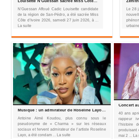
Louisette N’Guessan sacrée Miss Côte d’Ivoire 2026, San Pedro décroche sa première couronne
N’Guessan Affoué Cadic Louisette candidate
Le 28 j
de la région de San-Pédro, a été sacrée Miss
nouve
Côte d’Ivoire 2026, samedi 27 juin 2026, à ...
phénom
La suite
urbaine
Musique : un admirateur de Roseline Layo écope d’un an de prison pour harcèlement envers Josey
40 ans aprè
Antoine Aimé Koudou, plus connu sous le
rappeur i
pseudonyme de « Charma » sur les réseaux
l’histoire
sociaux et fervent admirateur de l’artiste Roseline
produisant 
Layo, a été condam ... La suite
mai 2 ... La 