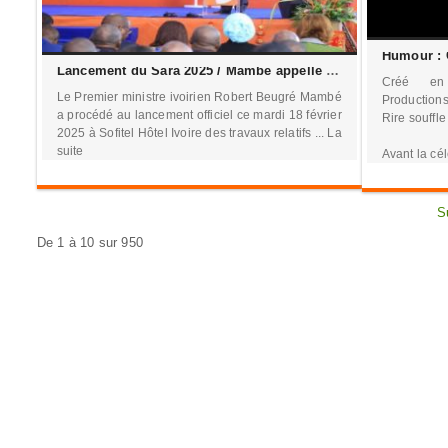
Lancement du Sara 2025 / Mambé appelle à une utilisation accrue de l’IA pour booster le secteur agricole
Créé en
Le Premier ministre ivoirien Robert Beugré Mambé
Productions
a procédé au lancement officiel ce mardi 18 février
Rire souffl
2025 à Sofitel Hôtel Ivoire des travaux relatifs ... La
suite
Avant la cél
S
De 1 à 10 sur 950