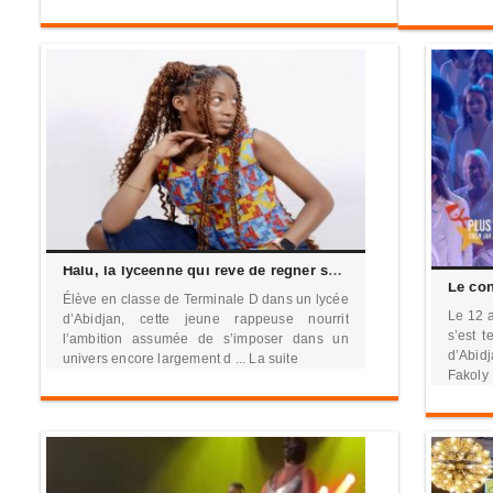
Halu, la lycéenne qui rêve de régner sur le rap ivoirien
Élève en classe de Terminale D dans un lycée
Le 12 
d’Abidjan, cette jeune rappeuse nourrit
s’est 
l’ambition assumée de s’imposer dans un
d’Abid
univers encore largement d ... La suite
Fakoly .