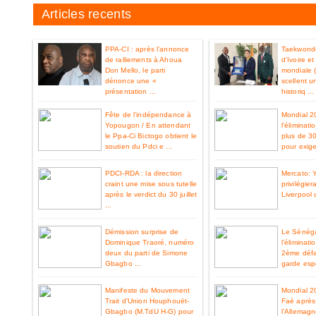
Articles recents
PPA-CI : après l'annonce
Taekwondo
de ralliements à Ahoua
d’Ivoire e
Don Mello, le parti
mondiale 
dénonce une «
scellent u
présentation ...
historiq ...
Fête de l’indépendance à
Mondial 2
Yopougon / En attendant
l'éliminat
le Ppa-Ci Bictogo obtient le
plus de 3
soutien du Pdci e ...
pour exiger
PDCI-RDA : la direction
Mercato: 
craint une mise sous tutelle
privilégier
après le verdict du 30 juillet
Liverpool 
...
Démission surprise de
Le Sénéga
Dominique Traoré, numéro
l’éliminat
deux du parti de Simone
2ème défa
Gbagbo ...
garde espo
Manifeste du Mouvement
Mondial 2
Trait d'Union Houphouët-
Faé après 
Gbagbo (M.TdU H-G) pour
l’Allemag