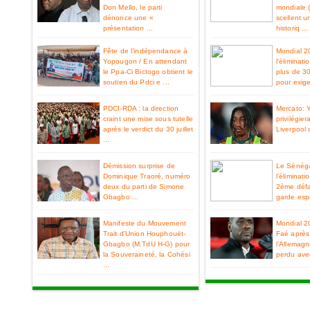
Don Mello, le parti
mondiale 
dénonce une «
scellent u
présentation ...
historiq ...
Fête de l’indépendance à
Mondial 2
Yopougon / En attendant
l'éliminat
le Ppa-Ci Bictogo obtient le
plus de 3
soutien du Pdci e ...
pour exiger
PDCI-RDA : la direction
Mercato: 
craint une mise sous tutelle
privilégier
après le verdict du 30 juillet
Liverpool 
...
Démission surprise de
Le Sénéga
Dominique Traoré, numéro
l’éliminat
deux du parti de Simone
2ème défa
Gbagbo ...
garde espo
Manifeste du Mouvement
Mondial 2
Trait d'Union Houphouët-
Faé après 
Gbagbo (M.TdU H-G) pour
l’Allemag
la Souveraineté, la Cohési
perdu ave
...