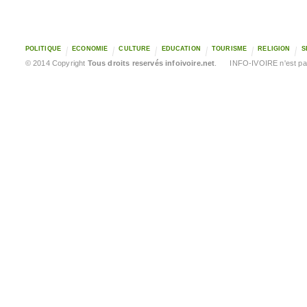
POLITIQUE
ECONOMIE
CULTURE
EDUCATION
TOURISME
RELIGION
S
© 2014 Copyright
Tous droits reservés infoivoire.net
. INFO-IVOIRE n'est pas 