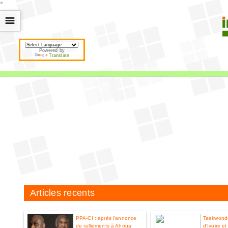
*
*
*
*
*
*
*
*
*
*
*
*
*
*
*
*
*
*
*
*
*
*
*
*
*
*
*
*
*
*
*
*
*
*
*
*
☰
Powered by
Translate
Articles recents
PPA-CI : après l'annonce
Taekwondo
de ralliements à Ahoua
d’Ivoire e