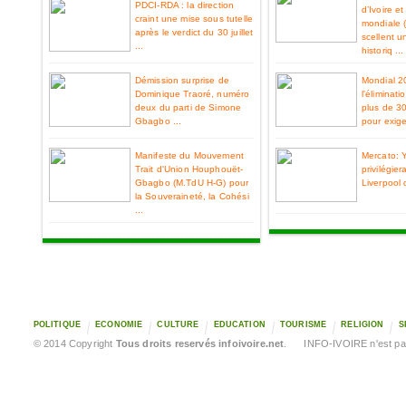
PDCI-RDA : la direction
d’Ivoire e
craint une mise sous tutelle
mondiale 
après le verdict du 30 juillet
scellent u
...
historiq ...
Démission surprise de
Mondial 2
Dominique Traoré, numéro
l'éliminat
deux du parti de Simone
plus de 3
Gbagbo ...
pour exiger
Manifeste du Mouvement
Mercato: 
Trait d'Union Houphouët-
privilégier
Gbagbo (M.TdU H-G) pour
Liverpool 
la Souveraineté, la Cohési
...
POLITIQUE
ECONOMIE
CULTURE
EDUCATION
TOURISME
RELIGION
S
© 2014 Copyright
Tous droits reservés infoivoire.net
. INFO-IVOIRE n'est pas 