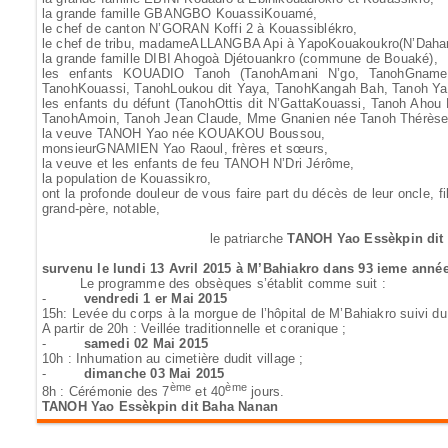
la grande famille GBANGBO KouassiKouamé,
le chef de canton N’GORAN Koffi 2 à Kouassiblékro,
le chef de tribu, madameALLANGBA Api à YapoKouakoukro(N’Daha
la grande famille DIBI Ahogoà Djétouankro (commune de Bouaké),
les enfants KOUADIO Tanoh (TanohAmani N’go, TanohGname
TanohKouassi, TanohLoukou dit Yaya, TanohKangah Bah, Tanoh Ya
les enfants du défunt (TanohOttis dit N’GattaKouassi, Tanoh Aho
TanohAmoin, Tanoh Jean Claude, Mme Gnanien née Tanoh Thérèse
la veuve TANOH Yao née KOUAKOU Boussou,
monsieurGNAMIEN Yao Raoul, frères et sœurs,
la veuve et les enfants de feu TANOH N’Dri Jérôme,
la population de Kouassikro,
ont la profonde douleur de vous faire part du décès de leur oncle, fil
grand-père, notable,
le patriarche
TANOH Yao Essèkpin dit
survenu le lundi 13 Avril 2015 à M’Bahiakro dans 93 ieme année
Le programme des obsèques s’établit comme suit :
-
vendredi 1 er Mai 2015
15h: Levée du corps à la morgue de l’hôpital de M’Bahiakro suivi du
A partir de 20h : Veillée traditionnelle et coranique ;
-
samedi 02 Mai 2015
10h : Inhumation au cimetière dudit village ;
-
dimanche 03 Mai 2015
ème
ème
8h : Cérémonie des 7
et 40
jours.
TANOH Yao Essèkpin dit Baha Nanan