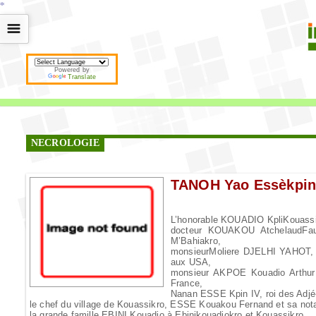
*
*
*
*
*
*
*
*
*
*
*
*
*
*
*
*
*
*
*
*
*
*
*
*
*
*
*
*
*
*
*
*
*
*
*
*
☰
Powered by
Translate
NECROLOGIE
TANOH Yao Essèkpin
L’honorable KOUADIO KpliKouassi
docteur KOUAKOU AtchelaudFa
M’Bahiakro,
monsieurMoliere DJELHI YAHOT, In
aux USA,
monsieur AKPOE Kouadio Arthur 
France,
Nanan ESSE Kpin IV, roi des Adjé
le chef du village de Kouassikro, ESSE Kouakou Fernand et sa notab
la grande famille EBINI Kouadio à Ebinikouadiokro et Kouassikro,