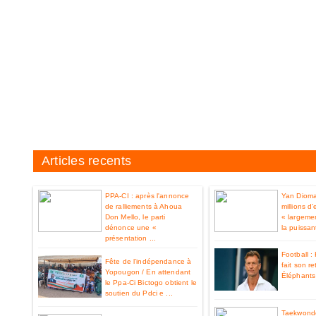
Articles recents
PPA-CI : après l'annonce
Yan Diom
de ralliements à Ahoua
millions d
Don Mello, le parti
« largemen
dénonce une «
la puissan
présentation ...
Football 
Fête de l’indépendance à
fait son re
Yopougon / En attendant
Éléphants 
le Ppa-Ci Bictogo obtient le
soutien du Pdci e ...
Taekwondo