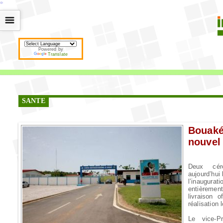
*
*
*
*
*
*
*
*
*
*
*
*
*
*
*
*
*
*
*
*
*
*
*
*
*
*
*
*
*
*
*
*
*
*
*
*
☰
Powered by
Translate
SANTE
Bouaké
nouvel 
Deux cér
aujourd’hui 
l’inaugurat
entièremen
livraison o
réalisation
Le vice-P