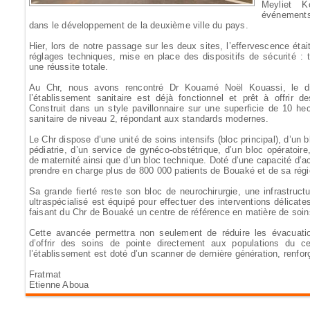
Meyliet K
événement
dans le développement de la deuxième ville du pays.
Hier, lors de notre passage sur les deux sites, l’effervescence éta
réglages techniques, mise en place des dispositifs de sécurité : 
une réussite totale.
Au Chr, nous avons rencontré Dr Kouamé Noël Kouassi, le dire
l’établissement sanitaire est déjà fonctionnel et prêt à offrir d
Construit dans un style pavillonnaire sur une superficie de 10 he
sanitaire de niveau 2, répondant aux standards modernes.
Le Chr dispose d’une unité de soins intensifs (bloc principal), d’un b
pédiatrie, d’un service de gynéco-obstétrique, d’un bloc opératoire
de maternité ainsi que d’un bloc technique. Doté d’une capacité d’ac
prendre en charge plus de 800 000 patients de Bouaké et de sa régi
Sa grande fierté reste son bloc de neurochirurgie, une infrastructu
ultraspécialisé est équipé pour effectuer des interventions délicate
faisant du Chr de Bouaké un centre de référence en matière de soin
Cette avancée permettra non seulement de réduire les évacuatio
d’offrir des soins de pointe directement aux populations du cen
l’établissement est doté d’un scanner de dernière génération, renfo
Fratmat
Etienne Aboua