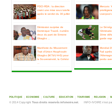
PDCI-RDA : la direction
Mercato: 
craint une mise sous tutelle
privilégier
après le verdict du 30 juillet
Liverpool 
...
Démission surprise de
Le Sénéga
Dominique Traoré, numéro
l’éliminat
deux du parti de Simone
2ème défa
Gbagbo ...
garde espo
Manifeste du Mouvement
Mondial 2
Trait d'Union Houphouët-
Faé après 
Gbagbo (M.TdU H-G) pour
l’Allemag
la Souveraineté, la Cohési
perdu ave
...
POLITIQUE
ECONOMIE
CULTURE
EDUCATION
TOURISME
RELIGION
S
© 2014 Copyright
Tous droits reservés infoivoire.net
. INFO-IVOIRE n'est pas 