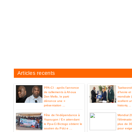
Articles recents
PPA-CI : après l'annonce
Taekwondo
de ralliements à Ahoua
d’Ivoire e
Don Mello, le parti
mondiale 
dénonce une «
scellent u
présentation ...
historiq ...
Fête de l’indépendance à
Mondial 2
Yopougon / En attendant
l'éliminat
le Ppa-Ci Bictogo obtient le
plus de 3
soutien du Pdci e ...
pour exiger