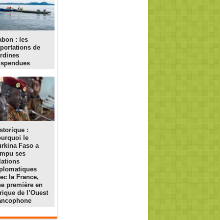
bon : les
portations de
rdines
uspendues
storique :
urquoi le
rkina Faso a
ompu ses
lations
plomatiques
ec la France,
e première en
rique de l’Ouest
rancophone