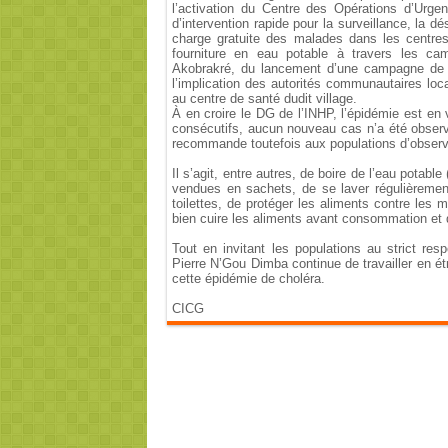
l’activation du Centre des Opérations d’Ur
d’intervention rapide pour la surveillance, la d
charge gratuite des malades dans les centres 
fourniture en eau potable à travers les ca
Akobrakré, du lancement d’une campagne de s
l’implication des autorités communautaires loca
au centre de santé dudit village.
À en croire le DG de l’INHP, l’épidémie est en v
consécutifs, aucun nouveau cas n’a été observ
recommande toutefois aux populations d’observ
Il s’agit, entre autres, de boire de l’eau pota
vendues en sachets, de se laver régulièremen
toilettes, de protéger les aliments contre les
bien cuire les aliments avant consommation et d
Tout en invitant les populations au strict re
Pierre N’Gou Dimba continue de travailler en étr
cette épidémie de choléra.
CICG