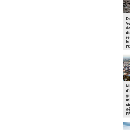
Do
Ve
de
di
re
hu
l'
Ni
d’
gi
mi
st
dé
l’