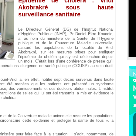
Épidémie de choléra : Vridi
Akobrakré sous haute
surveillance sanitaire
Le Directeur Général (DG) de l’Institut National
d’Hygiène Publique (INHP), Pr Daniel Ékra Kouadio,
a, au nom du ministère de la Santé, de l’Hygiène
publique et de la Couverture Maladie universelle,
rassuré les populations de la localité de Vridi
Akobrakré, sur les mesures prises pour endiguer
l’épidémie de choléra qui s’y est déclenchée depuis
un mois. C’était lors d’une conférence de presse qu’il
 opérations d’urgence de santé publique (COUSP) au sein dudit
Bouet-Vridi a, en effet, notifié sept décès survenus dans ladite
 y ont été menées que les patients ont présenté un syndrome
euse, des vomissements et des douleurs abdominales. L’Institut
antillons de selles qui lui ont été transmis, a mis en évidence le
e choléra.
ue et de la Couverture maladie universelle rassure les populations
circonscrire cette épidémie et protéger la santé de tous », a
istère pour faire face à la situation. Il s’agit, notamment, de