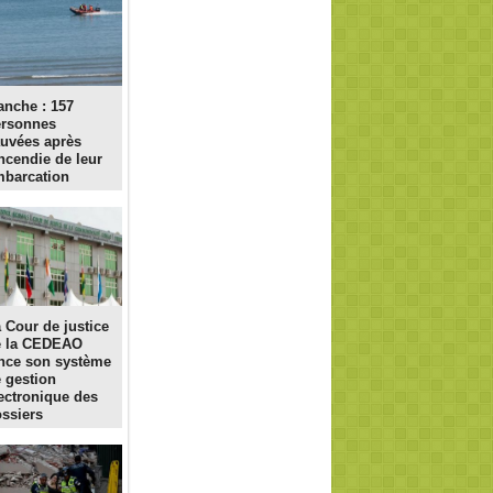
nche : 157
ersonnes
uvées après
incendie de leur
barcation
 Cour de justice
e la CEDEAO
nce son système
 gestion
ectronique des
ssiers