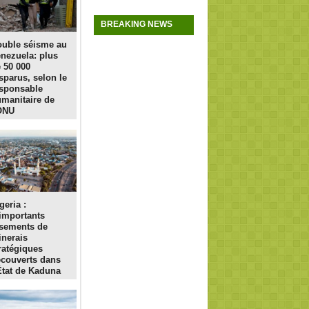
BREAKING NEWS
uble séisme au
nezuela: plus
 50 000
sparus, selon le
sponsable
manitaire de
ONU
geria :
importants
sements de
nerais
ratégiques
couverts dans
État de Kaduna