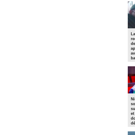
La
re
d
ap
av
ba
Ni
so
su
et
do
dé