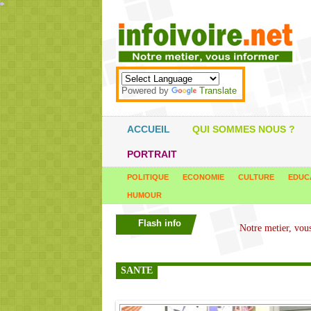
*
*
*
*
*
*
*
*
*
*
*
*
*
*
*
*
*
*
*
*
*
*
*
*
*
*
*
*
*
*
*
*
*
*
*
*
Powered by
Translate
ACCUEIL
QUI SOMMES NOUS ?
PORTRAIT
POLITIQUE
ECONOMIE
CULTURE
EDUC
HUMOUR
Flash info
SANTE