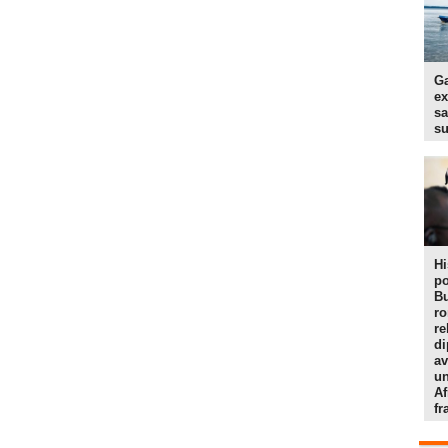
Ga
ex
sa
s
Hi
po
Bu
r
re
di
av
un
Af
f