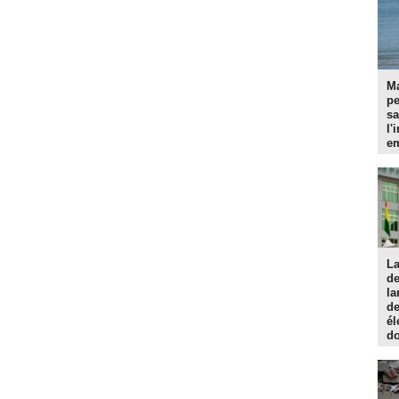
Ma
p
sa
l'
em
La
d
la
de
él
do