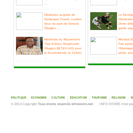
...
Démission surprise de
Le Sénéga
Dominique Traoré, numéro
l’éliminat
deux du parti de Simone
2ème défa
Gbagbo ...
garde espo
Manifeste du Mouvement
Mondial 2
Trait d'Union Houphouët-
Faé après 
Gbagbo (M.TdU H-G) pour
l’Allemag
la Souveraineté, la Cohési
perdu ave
...
POLITIQUE
ECONOMIE
CULTURE
EDUCATION
TOURISME
RELIGION
S
© 2014 Copyright
Tous droits reservés infoivoire.net
. INFO-IVOIRE n'est pas 