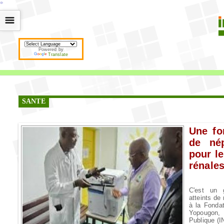
*
*
*
*
*
*
*
*
*
*
*
*
*
*
*
*
*
*
*
*
*
*
*
*
*
*
*
*
*
*
*
*
*
*
*
*
☰
Powered by
Translate
SANTE
Une fo
de né
pour l
rénales
C'est un 
atteints de
à la Fondat
Yopougon, 
Publique (I