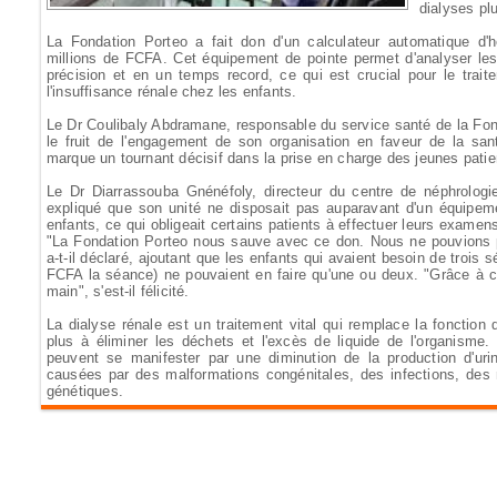
dialyses pl
La Fondation Porteo a fait don d'un calculateur automatique d'
millions de FCFA. Cet équipement de pointe permet d'analyser le
précision et en un temps record, ce qui est crucial pour le tra
l'insuffisance rénale chez les enfants.
Le Dr Coulibaly Abdramane, responsable du service santé de la Fon
le fruit de l'engagement de son organisation en faveur de la santé
marque un tournant décisif dans la prise en charge des jeunes patie
Le Dr Diarrassouba Gnénéfoly, directeur du centre de néphrologie
expliqué que son unité ne disposait pas auparavant d'un équipem
enfants, ce qui obligeait certains patients à effectuer leurs exame
"La Fondation Porteo nous sauve avec ce don. Nous ne pouvions p
a-t-il déclaré, ajoutant que les enfants qui avaient besoin de trois
FCFA la séance) ne pouvaient en faire qu'une ou deux. "Grâce à c
main", s'est-il félicité.
La dialyse rénale est un traitement vital qui remplace la fonction
plus à éliminer les déchets et l'excès de liquide de l'organisme.
peuvent se manifester par une diminution de la production d'u
causées par des malformations congénitales, des infections, des
génétiques.