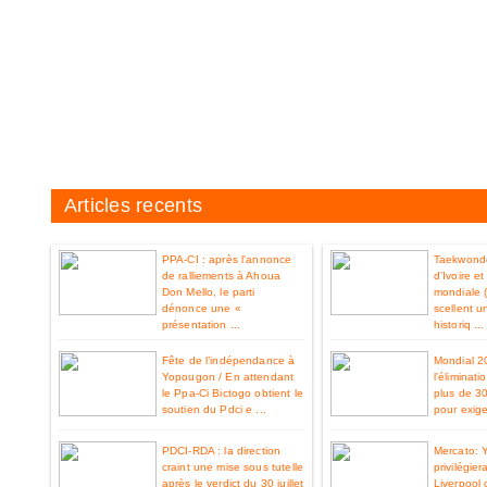
Articles recents
PPA-CI : après l'annonce
Taekwondo
de ralliements à Ahoua
d’Ivoire e
Don Mello, le parti
mondiale 
dénonce une «
scellent u
présentation ...
historiq ...
Fête de l’indépendance à
Mondial 2
Yopougon / En attendant
l'éliminat
le Ppa-Ci Bictogo obtient le
plus de 3
soutien du Pdci e ...
pour exiger
PDCI-RDA : la direction
Mercato: 
craint une mise sous tutelle
privilégier
après le verdict du 30 juillet
Liverpool 