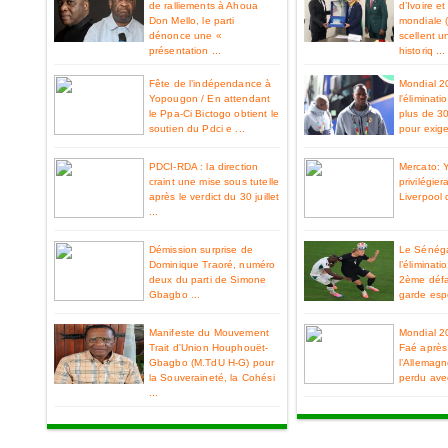
de ralliements à Ahoua
d’Ivoire e
Don Mello, le parti
mondiale 
dénonce une «
scellent u
présentation ...
historiq ...
Fête de l’indépendance à
Mondial 2
Yopougon / En attendant
l'éliminat
le Ppa-Ci Bictogo obtient le
plus de 3
soutien du Pdci e ...
pour exiger
PDCI-RDA : la direction
Mercato: 
craint une mise sous tutelle
privilégier
après le verdict du 30 juillet
Liverpool 
...
Démission surprise de
Le Sénéga
Dominique Traoré, numéro
l’éliminat
deux du parti de Simone
2ème défa
Gbagbo ...
garde espo
Manifeste du Mouvement
Mondial 2
Trait d'Union Houphouët-
Faé après 
Gbagbo (M.TdU H-G) pour
l’Allemag
la Souveraineté, la Cohési
perdu ave
...