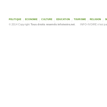
POLITIQUE
ECONOMIE
CULTURE
EDUCATION
TOURISME
RELIGION
S
© 2014 Copyright
Tous droits reservés infoivoire.net
. INFO-IVOIRE n'est pas 