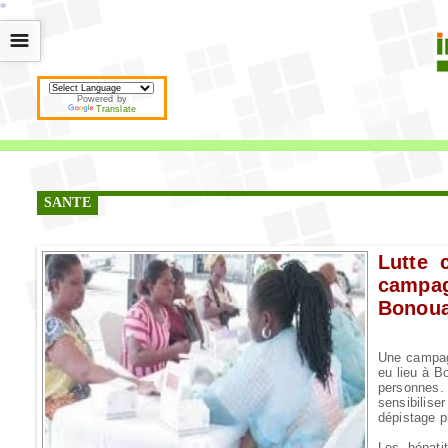
*
*
*
*
*
*
*
*
*
*
*
*
*
*
*
*
*
*
*
*
*
*
*
*
*
*
*
*
*
*
*
*
*
*
*
*
☰
Powered by
Translate
SANTE
Lutte 
campa
Bonou
Une campag
eu lieu à B
personnes.
sensibilis
dépistage p
Les hépati