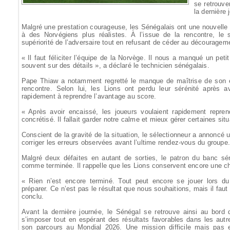
se retrouve
la dernière
Malgré une prestation courageuse, les Sénégalais ont une nouvelle fo
à des Norvégiens plus réalistes. À l’issue de la rencontre, le
supériorité de l’adversaire tout en refusant de céder au découragem
« Il faut féliciter l’équipe de la Norvège. Il nous a manqué un peti
souvent sur des détails », a déclaré le technicien sénégalais.
Pape Thiaw a notamment regretté le manque de maîtrise de son 
rencontre. Selon lui, les Lions ont perdu leur sérénité après a
rapidement à reprendre l’avantage au score.
« Après avoir encaissé, les joueurs voulaient rapidement repren
concrétisé. Il fallait garder notre calme et mieux gérer certaines situ
Conscient de la gravité de la situation, le sélectionneur a annoncé
corriger les erreurs observées avant l’ultime rendez-vous du groupe
Malgré deux défaites en autant de sorties, le patron du banc sén
comme terminée. Il rappelle que les Lions conservent encore une c
« Rien n’est encore terminé. Tout peut encore se jouer lors d
préparer. Ce n’est pas le résultat que nous souhaitions, mais il faut 
conclu.
Avant la dernière journée, le Sénégal se retrouve ainsi au bord d
s’imposer tout en espérant des résultats favorables dans les autr
son parcours au Mondial 2026. Une mission difficile mais pas 