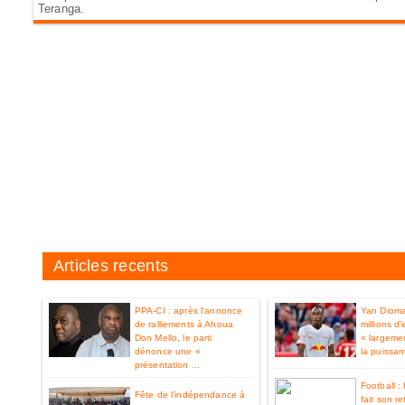
Teranga.
Articles recents
PPA-CI : après l'annonce
Yan Diom
de ralliements à Ahoua
millions d
Don Mello, le parti
« largemen
dénonce une «
la puissan
présentation ...
Football 
Fête de l’indépendance à
fait son re