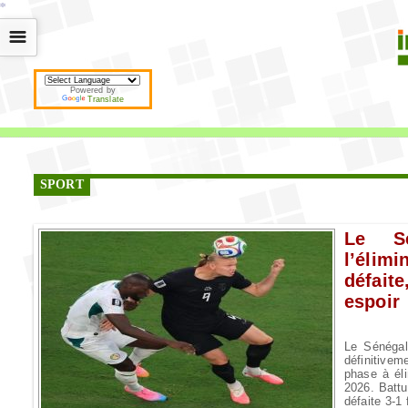
*
*
*
*
*
*
*
*
*
*
*
*
*
*
*
*
*
*
*
*
*
*
*
*
*
*
*
*
*
*
*
*
*
*
*
*
☰
Powered by
Translate
SPORT
Le S
l’élim
défai
espoir
Le Sénégal
définitivem
phase à él
2026. Battu
défaite 3-1