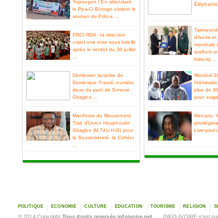
Yopougon / En attendant
Éléphants 
le Ppa-Ci Bictogo obtient le
soutien du Pdci e ...
Taekwondo
PDCI-RDA : la direction
d’Ivoire e
craint une mise sous tutelle
mondiale 
après le verdict du 30 juillet
scellent u
...
historiq ...
Démission surprise de
Mondial 2
Dominique Traoré, numéro
l'éliminat
deux du parti de Simone
plus de 3
Gbagbo ...
pour exiger
Manifeste du Mouvement
Mercato: 
Trait d'Union Houphouët-
privilégier
Gbagbo (M.TdU H-G) pour
Liverpool 
la Souveraineté, la Cohési
...
POLITIQUE
ECONOMIE
CULTURE
EDUCATION
TOURISME
RELIGION
S
© 2014 Copyright
Tous droits reservés infoivoire.net
. INFO-IVOIRE n'est pas 