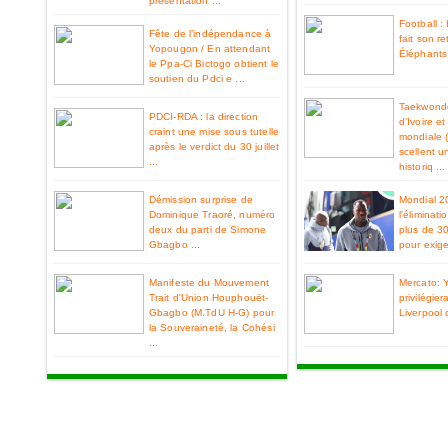
présentation ...
Football 
Fête de l’indépendance à
fait son re
Yopougon / En attendant
Éléphants 
le Ppa-Ci Bictogo obtient le
soutien du Pdci e ...
Taekwondo
PDCI-RDA : la direction
d’Ivoire e
craint une mise sous tutelle
mondiale 
après le verdict du 30 juillet
scellent u
...
historiq ...
Démission surprise de
Mondial 2
Dominique Traoré, numéro
l'éliminat
deux du parti de Simone
plus de 3
Gbagbo ...
pour exiger
Manifeste du Mouvement
Mercato: 
Trait d'Union Houphouët-
privilégier
Gbagbo (M.TdU H-G) pour
Liverpool 
la Souveraineté, la Cohési
...