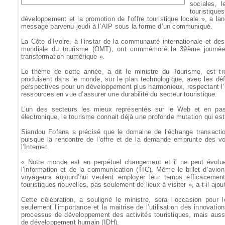
sociales, 
touristiq
développement et la promotion de l’offre touristique locale », a l
message parvenu jeudi à l’AIP sous la forme d’un communiqué.
La Côte d’Ivoire, à l’instar de la communauté internationale et d
mondiale du tourisme (OMT), ont commémoré la 39ème journée
transformation numérique ».
Le thème de cette année, a dit le ministre du Tourisme, est tr
produisent dans le monde, sur le plan technologique, avec les déf
perspectives pour un développement plus harmonieux, respectant l’u
ressources en vue d’assurer une durabilité du secteur touristique.
L’un des secteurs les mieux représentés sur le Web et en pa
électronique, le tourisme connait déjà une profonde mutation qui est 
Siandou Fofana a précisé que le domaine de l’échange transactio
puisque la rencontre de l’offre et de la demande emprunte des vo
l’Internet.
« Notre monde est en perpétuel changement et il ne peut évoluer
l’information et de la communication (TIC). Même le billet d’avion
voyageurs aujourd’hui veulent employer leur temps efficacemen
touristiques nouvelles, pas seulement de lieux à visiter », a-t-il ajou
Cette célébration, a souligné le ministre, sera l’occasion pour 
seulement l’importance et la maitrise de l’utilisation des innovati
processus de développement des activités touristiques, mais aussi
de développement humain (IDH).