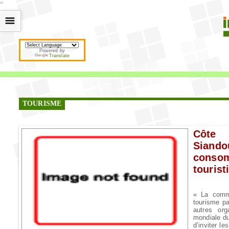
*
*
*
*
*
*
*
*
*
*
*
*
*
*
*
*
*
*
*
*
*
*
*
*
*
*
*
*
*
*
*
*
*
*
*
*
☰
Powered by
Translate
TOURISME
Côte 
Siando
conso
tourist
« La comm
tourisme pa
autres org
mondiale du
d’inviter l