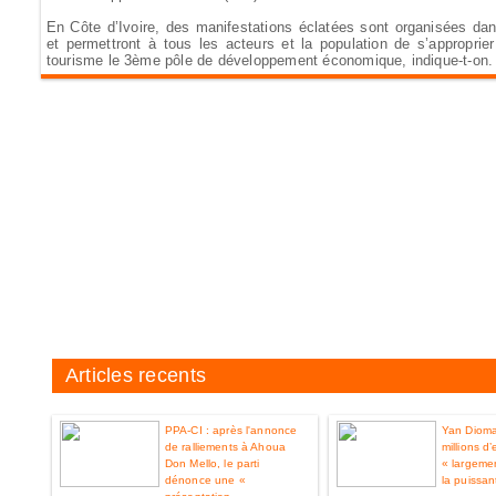
En Côte d’Ivoire, des manifestations éclatées sont organisées dan
et permettront à tous les acteurs et la population de s’approprie
tourisme le 3ème pôle de développement économique, indique-t-on.
Articles recents
PPA-CI : après l'annonce
Yan Diom
de ralliements à Ahoua
millions d
Don Mello, le parti
« largemen
dénonce une «
la puissan