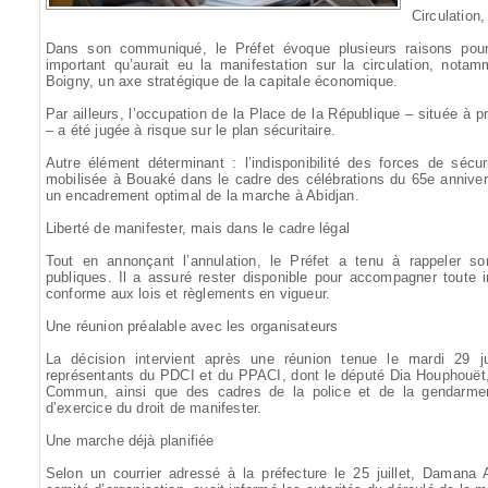
Circulation,
Dans son communiqué, le Préfet évoque plusieurs raisons pour ju
important qu’aurait eu la manifestation sur la circulation, nota
Boigny, un axe stratégique de la capitale économique.
Par ailleurs, l’occupation de la Place de la République – située à p
– a été jugée à risque sur le plan sécuritaire.
Autre élément déterminant : l’indisponibilité des forces de sécur
mobilisée à Bouaké dans le cadre des célébrations du 65e anniversa
un encadrement optimal de la marche à Abidjan.
Liberté de manifester, mais dans le cadre légal
Tout en annonçant l’annulation, le Préfet a tenu à rappeler s
publiques. Il a assuré rester disponible pour accompagner toute ini
conforme aux lois et règlements en vigueur.
Une réunion préalable avec les organisateurs
La décision intervient après une réunion tenue le mardi 29 ju
représentants du PDCI et du PPACI, dont le député Dia Houphouët, 
Commun, ainsi que des cadres de la police et de la gendarmerie
d’exercice du droit de manifester.
Une marche déjà planifiée
Selon un courrier adressé à la préfecture le 25 juillet, Damana