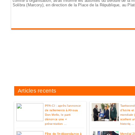
comité d’organisation, avait informé les autorités du déroulé de la 
Solibra (Marcory), en direction de la Place de la République, au Pla
Articles recents
PPA-CI : après l'annonce
Taekwondo
de ralliements à Ahoua
d’Ivoire e
Don Mello, le parti
mondiale 
dénonce une «
scellent u
présentation ...
historiq ...
Fête de l’indépendance à
Mondial 2