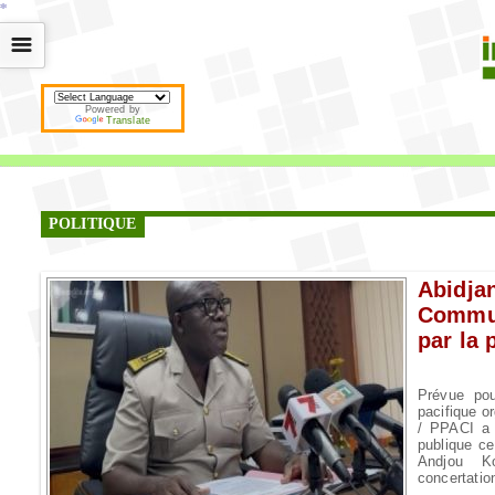
*
*
*
*
*
*
*
*
*
*
*
*
*
*
*
*
*
*
*
*
*
*
*
*
*
*
*
*
*
*
*
*
*
*
*
*
☰
Powered by
Translate
POLITIQUE
Abidja
Commu
par la 
Prévue po
pacifique 
/ PPACI a 
publique ce
Andjou K
concertatio