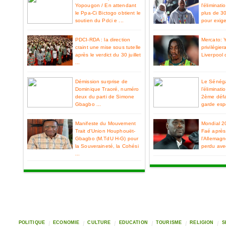
Yopougon / En attendant
l'éliminat
le Ppa-Ci Bictogo obtient le
plus de 3
soutien du Pdci e ...
pour exiger
PDCI-RDA : la direction
Mercato: 
craint une mise sous tutelle
privilégier
après le verdict du 30 juillet
Liverpool 
...
Démission surprise de
Le Sénéga
Dominique Traoré, numéro
l’éliminat
deux du parti de Simone
2ème défa
Gbagbo ...
garde espo
Manifeste du Mouvement
Mondial 2
Trait d'Union Houphouët-
Faé après 
Gbagbo (M.TdU H-G) pour
l’Allemag
la Souveraineté, la Cohési
perdu ave
...
POLITIQUE
ECONOMIE
CULTURE
EDUCATION
TOURISME
RELIGION
S