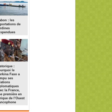
bon : les
portations de
rdines
uspendues
storique :
urquoi le
rkina Faso a
ompu ses
lations
plomatiques
ec la France,
e première en
rique de l’Ouest
rancophone