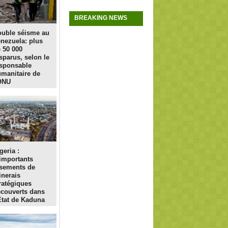
BREAKING NEWS
uble séisme au
nezuela: plus
 50 000
sparus, selon le
sponsable
manitaire de
ONU
geria :
importants
sements de
nerais
ratégiques
couverts dans
État de Kaduna