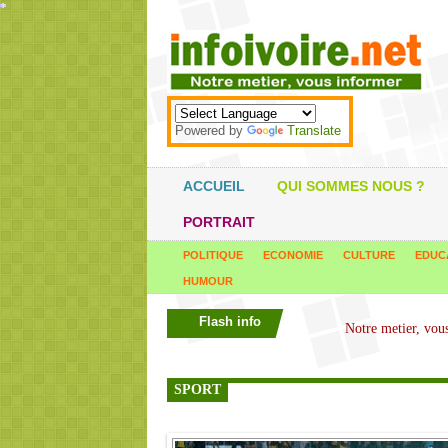
*
*
*
*
*
*
*
*
*
*
*
*
*
*
*
*
*
*
*
*
*
*
*
*
*
*
*
*
*
*
*
*
*
*
*
*
Powered by
Translate
ACCUEIL
QUI SOMMES NOUS ?
PORTRAIT
POLITIQUE
ECONOMIE
CULTURE
EDUC
HUMOUR
Flash info
SPORT