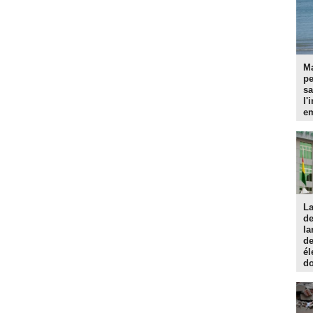
Ma
p
sa
l'
em
La
d
la
de
él
do