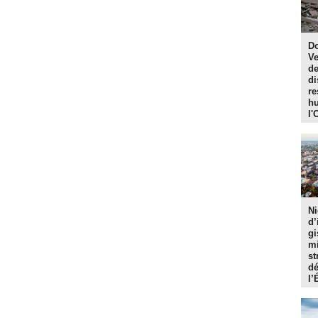
Do
Ve
de
di
re
hu
l'
Ni
d’
gi
mi
st
dé
l’