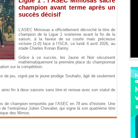
Ligue 1 : l’ASEC Mimosas sacré
champion avant terme après un
succès décisif
L’ASEC Mimosas a officiellement décroché le titre de
champion de la Ligue 1 ivoirienne avant la fin de la
saison, à la faveur de sa courte mais précieuse
victoire (1-0) face à l’ISCA, ce lundi 4 avril 2026, au
stade Charles Konan Banny.
Grâce à ce succès, les Jaune et Noir sécurisent
mathématiquement la première place du championnat
ation sur la compétition.
te de jeu, signé par le jeune prodige Souhalio, âgé de seulement
ainsi fin à deux saisons sans titre et renoue avec son statut de
es de champion remportés par l’ASEC en 78 ans d’histoire. Une
de l’entraîneur Julien Chevalier, qui signe là son quatrième titre
hnique des Mimos.