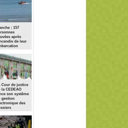
nche : 157
ersonnes
uvées après
incendie de leur
barcation
 Cour de justice
e la CEDEAO
nce son système
 gestion
ectronique des
ssiers