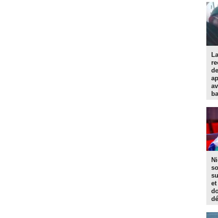
La
re
d
ap
av
ba
Ni
so
su
et
do
dé