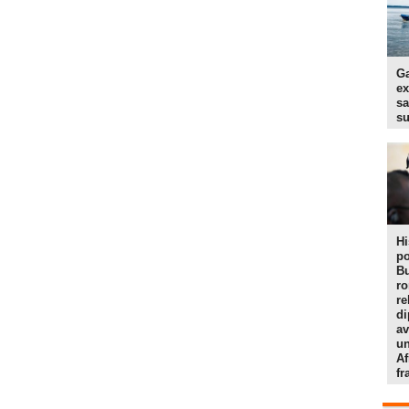
Ga
ex
sa
s
Hi
po
Bu
r
re
di
av
un
Af
f