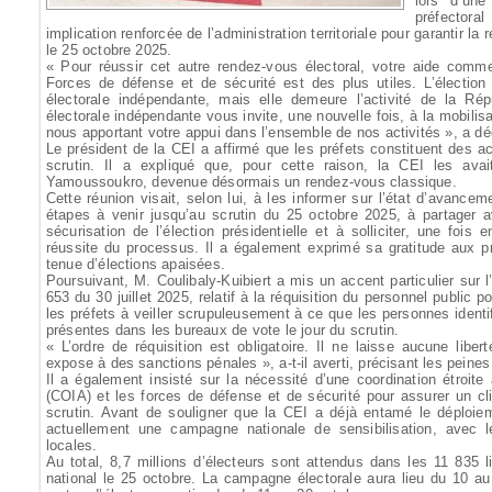
lors d’une
préfectora
implication renforcée de l’administration territoriale pour garantir la 
le 25 octobre 2025.
« Pour réussir cet autre rendez-vous électoral, votre aide comm
Forces de défense et de sécurité est des plus utiles. L’électio
électorale indépendante, mais elle demeure l’activité de la Ré
électorale indépendante vous invite, une nouvelle fois, à la mobilis
nous apportant votre appui dans l’ensemble de nos activités », a déc
Le président de la CEI a affirmé que les préfets constituent des a
scrutin. Il a expliqué que, pour cette raison, la CEI les ava
Yamoussoukro, devenue désormais un rendez-vous classique.
Cette réunion visait, selon lui, à les informer sur l’état d’avancem
étapes à venir jusqu’au scrutin du 25 octobre 2025, à partager a
sécurisation de l’élection présidentielle et à solliciter, une fois 
réussite du processus. Il a également exprimé sa gratitude aux pr
tenue d’élections apaisées.
Poursuivant, M. Coulibaly-Kuibiert a mis un accent particulier sur l
653 du 30 juillet 2025, relatif à la réquisition du personnel public p
les préfets à veiller scrupuleusement à ce que les personnes ident
présentes dans les bureaux de vote le jour du scrutin.
« L’ordre de réquisition est obligatoire. Il ne laisse aucune liber
expose à des sanctions pénales », a-t-il averti, précisant les peines 
Il a également insisté sur la nécessité d’une coordination étroite
(COIA) et les forces de défense et de sécurité pour assurer un cl
scrutin. Avant de souligner que la CEI a déjà entamé le déploiem
actuellement une campagne nationale de sensibilisation, avec le
locales.
Au total, 8,7 millions d’électeurs sont attendus dans les 11 835 l
national le 25 octobre. La campagne électorale aura lieu du 10 au 