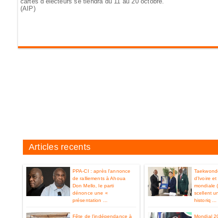
cartes d’électeurs se tiendra du 11 au 20 octobre.
(AIP)
Articles recents
PPA-CI : après l'annonce
Taekwondo
de ralliements à Ahoua
d’Ivoire e
Don Mello, le parti
mondiale 
dénonce une «
scellent u
présentation ...
historiq ...
Fête de l’indépendance à
Mondial 2