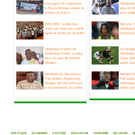
Yopougon / En attendant
l'éliminat
le Ppa-Ci Bictogo obtient le
plus de 3
soutien du Pdci e ...
pour exiger
PDCI-RDA : la direction
Mercato: 
craint une mise sous tutelle
privilégier
après le verdict du 30 juillet
Liverpool 
...
Démission surprise de
Le Sénéga
Dominique Traoré, numéro
l’éliminat
deux du parti de Simone
2ème défa
Gbagbo ...
garde espo
Manifeste du Mouvement
Mondial 2
Trait d'Union Houphouët-
Faé après 
Gbagbo (M.TdU H-G) pour
l’Allemag
la Souveraineté, la Cohési
perdu ave
...
POLITIQUE
ECONOMIE
CULTURE
EDUCATION
TOURISME
RELIGION
S