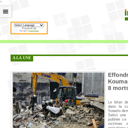
*
*
*
*
*
*
*
*
*
*
*
*
*
*
*
*
*
*
*
*
*
*
*
*
*
*
*
*
*
*
*
*
*
*
*
*
☰
Powered by
Translate
A LA UNE
Effon
Koumass
8 mort
Le bilan d
dans la c
Soweto derri
Selon une 
publiée ce
victimes 
opérations 