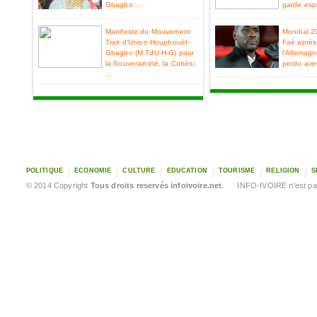
Gbagbo ...
garde espo
Manifeste du Mouvement
Mondial 2
Trait d'Union Houphouët-
Faé après 
Gbagbo (M.TdU H-G) pour
l’Allemag
la Souveraineté, la Cohési
perdu ave
...
POLITIQUE
ECONOMIE
CULTURE
EDUCATION
TOURISME
RELIGION
S
© 2014 Copyright
Tous droits reservés infoivoire.net
. INFO-IVOIRE n'est pas 