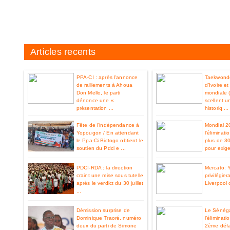
Articles recents
PPA-CI : après l'annonce
Taekwondo
de ralliements à Ahoua
d’Ivoire e
Don Mello, le parti
mondiale 
dénonce une «
scellent u
présentation ...
historiq ...
Fête de l’indépendance à
Mondial 2
Yopougon / En attendant
l'éliminat
le Ppa-Ci Bictogo obtient le
plus de 3
soutien du Pdci e ...
pour exiger
PDCI-RDA : la direction
Mercato: 
craint une mise sous tutelle
privilégier
après le verdict du 30 juillet
Liverpool 
...
Démission surprise de
Le Sénéga
Dominique Traoré, numéro
l’éliminat
deux du parti de Simone
2ème défa