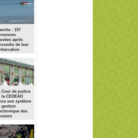
nche : 157
ersonnes
uvées après
incendie de leur
barcation
 Cour de justice
e la CEDEAO
nce son système
 gestion
ectronique des
ssiers