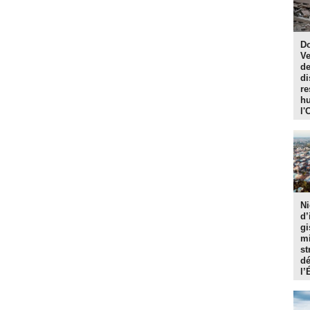
Do
Ve
de
di
re
hu
l'
Ni
d’
gi
mi
st
dé
l’