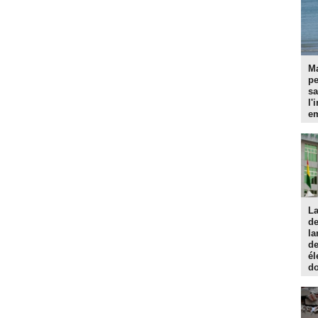
Ma
p
sa
l'
em
La
d
la
de
él
do