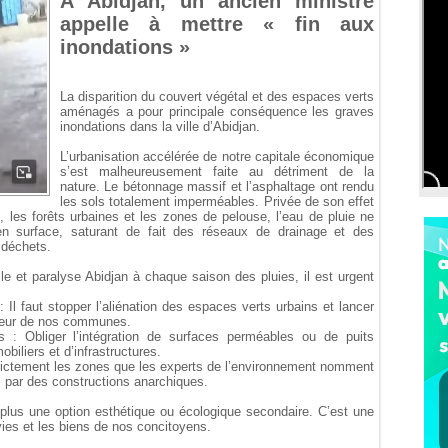
À Abidjan, un ancien ministre
appelle à mettre « fin aux
inondations »
La disparition du couvert végétal et des espaces verts
aménagés a pour principale conséquence les graves
inondations dans la ville d’Abidjan.
L’urbanisation accélérée de notre capitale économique
s’est malheureusement faite au détriment de la
nature. Le bétonnage massif et l’asphaltage ont rendu
les sols totalement imperméables. Privée de son effet
, les forêts urbaines et les zones de pelouse, l’eau de pluie ne
t en surface, saturant de fait des réseaux de drainage et des
 déchets.
le et paralyse Abidjan à chaque saison des pluies, il est urgent
: Il faut stopper l’aliénation des espaces verts urbains et lancer
œur de nos communes.
 : Obliger l’intégration de surfaces perméables ou de puits
obiliers et d’infrastructures.
 strictement les zones que les experts de l’environnement nomment
s par des constructions anarchiques.
 plus une option esthétique ou écologique secondaire. C’est une
vies et les biens de nos concitoyens.