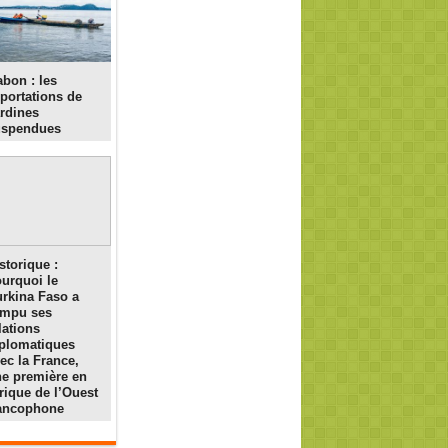
bon : les
portations de
rdines
uspendues
storique :
urquoi le
rkina Faso a
ompu ses
lations
plomatiques
ec la France,
e première en
rique de l’Ouest
rancophone