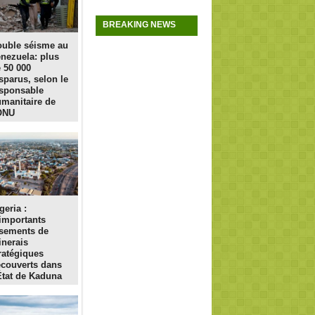
BREAKING NEWS
uble séisme au
nezuela: plus
 50 000
sparus, selon le
sponsable
manitaire de
ONU
geria :
importants
sements de
nerais
ratégiques
couverts dans
État de Kaduna