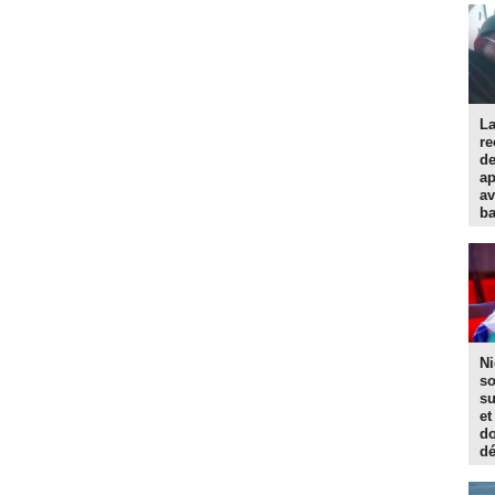
La
re
d
ap
av
ba
Ni
so
su
et
do
dé