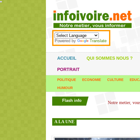
*
*
*
*
*
*
*
*
*
*
*
*
*
*
*
*
*
*
*
*
*
*
*
*
*
*
*
*
*
*
*
*
*
*
*
*
Powered by
Translate
ACCUEIL
QUI SOMMES NOUS ?
PORTRAIT
POLITIQUE
ECONOMIE
CULTURE
EDUC
HUMOUR
Flash info
A LA UNE