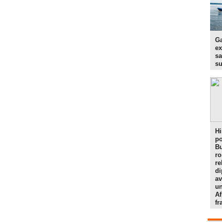
Ga
ex
sa
s
Hi
po
Bu
r
re
di
av
un
Af
f