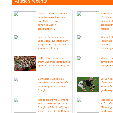
Articles recents
PPA-CI : après l'annonce
Taekwondo
de ralliements à Ahoua
d’Ivoire e
Don Mello, le parti
mondiale 
dénonce une «
scellent u
présentation ...
historiq ...
Fête de l’indépendance à
Mondial 2
Yopougon / En attendant
l'éliminat
le Ppa-Ci Bictogo obtient le
plus de 3
soutien du Pdci e ...
pour exiger
PDCI-RDA : la direction
Mercato: 
craint une mise sous tutelle
privilégier
après le verdict du 30 juillet
Liverpool 
...
Démission surprise de
Le Sénéga
Dominique Traoré, numéro
l’éliminat
deux du parti de Simone
2ème défa
Gbagbo ...
garde espo
Manifeste du Mouvement
Mondial 2
Trait d'Union Houphouët-
Faé après 
Gbagbo (M.TdU H-G) pour
l’Allemag
la Souveraineté, la Cohési
perdu ave