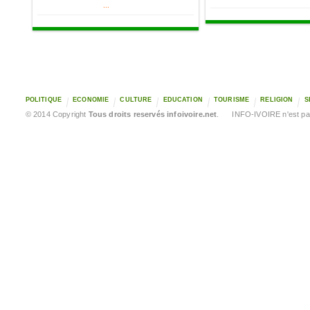
...
POLITIQUE
ECONOMIE
CULTURE
EDUCATION
TOURISME
RELIGION
S
© 2014 Copyright
Tous droits reservés infoivoire.net
. INFO-IVOIRE n'est pas 