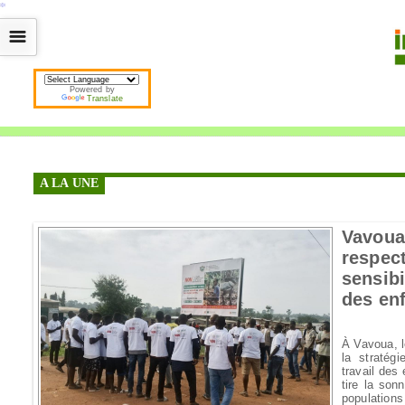
*
*
*
*
*
*
*
*
*
*
*
*
*
*
*
*
*
*
*
*
*
*
*
*
*
*
*
*
*
*
*
*
*
*
*
*
☰
Powered by
Translate
A LA UNE
Vavoua
respe
sensibi
des en
À Vavoua, l
la stratég
travail des
tire la son
population